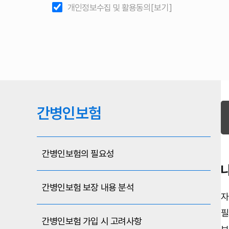
개인정보수집 및 활용동의
[보기]
간병인보험
간병인보험의 필요성
간병인보험 보장 내용 분석
자
필
간병인보험 가입 시 고려사항