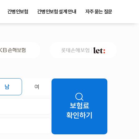
간병인보험
간병인보험 설계 안내
자주 묻는 질문
남
여
보험료
확인하기