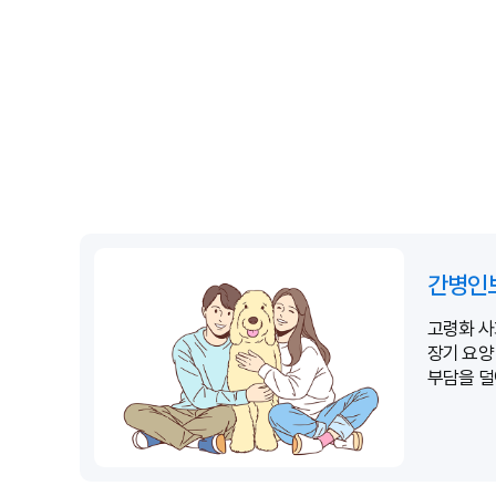
간병인
고령화 사
장기 요양
부담을 
커지고 있