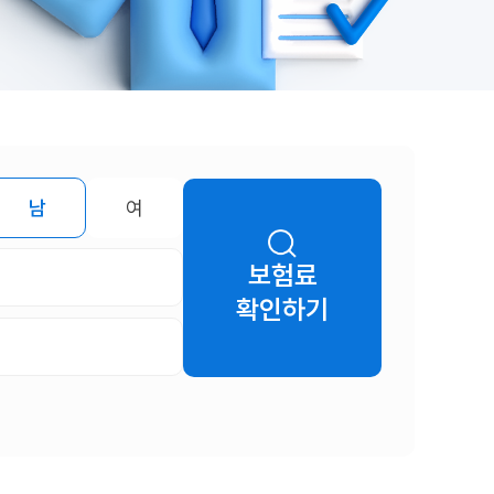
남
여
보험료
확인하기